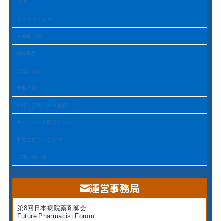
HOME
オンライン会場
大会長挨拶
開催概要
プログラム
参加登録
抄録・発表データ登録
オンデマンド配信について
単位に関するご案内
お問い合わせ
運営事務局
第8回日本病院薬剤師会
Future Pharmacist Forum