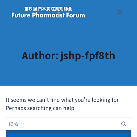
Skip
to
content
Author: jshp-fpf8th
It seems we can’t find what you’re looking for.
Perhaps searching can help.
検
索: