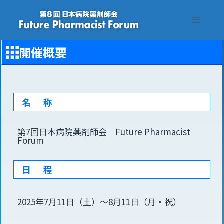
Skip
to
content
開催概要
名 称
第7回日本病院薬剤師会 Future Pharmacist
Forum
日 程
2025年7月11日（土）〜8月11日（月・祝）