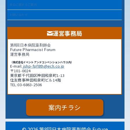
単位に関するご案内
お問い合わせ
運営事務局
第8回日本病院薬剤師会
Future Pharmacist Forum
運営事務局
（株式会社イベントアンドコンベンションハウス内）
E-mail:
jshp-fpf8th@ech.co.jp
〒101-0024
東京都千代田区神田和泉町1-13
住友商事神田和泉町ビル14階
TEL:03-6863-2506
案内チラシ
© 2026 第8回日本病院薬剤師会 Future